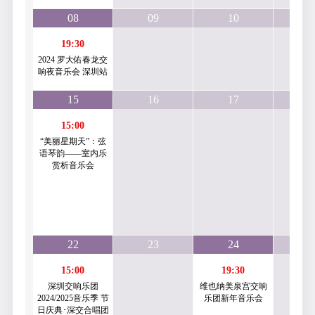
08
09
10
1
19:30
2024 罗大佑春龙交
响夜音乐会 深圳站
15
16
17
1
15:00
“美丽星期天”：弦
语琴韵——室内乐
赏析音乐会
22
23
24
2
15:00
19:30
深圳交响乐团
维也纳美泉宫交响
2024/2025音乐季 节
乐团新年音乐会
日庆典･深交合唱团