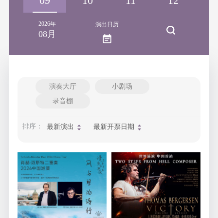
09
10
11
12
1
2026年
演出日历
08月
演奏大厅
小剧场
录音棚
排序：
最新演出
最新开票日期