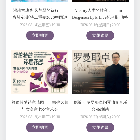
漫步古典夜 风与琴的诗行——
Victory人类的胜利：Thomas
肖赫-迈斯特二重奏2026中国巡
Bergersen Epic Live托马斯·伯格
演
森史诗音乐会深圳特别场
2026.08.14(星期五) 19:30
2026.08.16(星期日) 20:00
立即购票
立即购票
舒伯特的诗意花园——吉他大师
奥斯卡·罗曼耶卓钢琴独奏音乐
与女高音七夕音乐会
会-深圳站
2026.08.19(星期三) 19:30
2026.08.22(星期六) 20:00
立即购票
立即购票