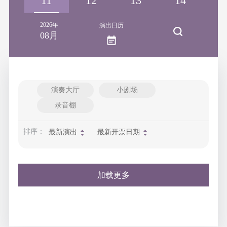
10
11
12
13
14
1
2026年
演出日历
08月
演奏大厅
小剧场
录音棚
排序：
最新演出
最新开票日期
加载更多