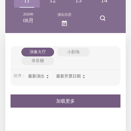
10
11
12
13
14
1
2026年
演出日历
08月
演奏大厅
小剧场
录音棚
排序：
最新演出
最新开票日期
加载更多