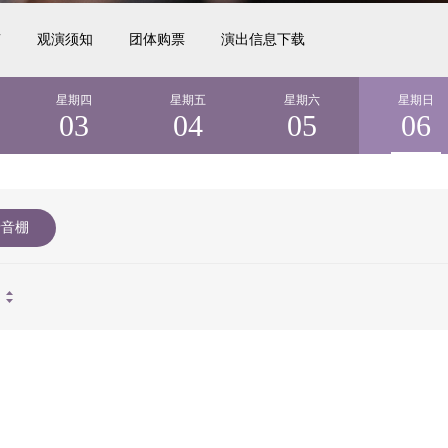
南
观演须知
团体购票
演出信息下载
星期四
星期五
星期六
星期日
03
04
05
06
录音棚